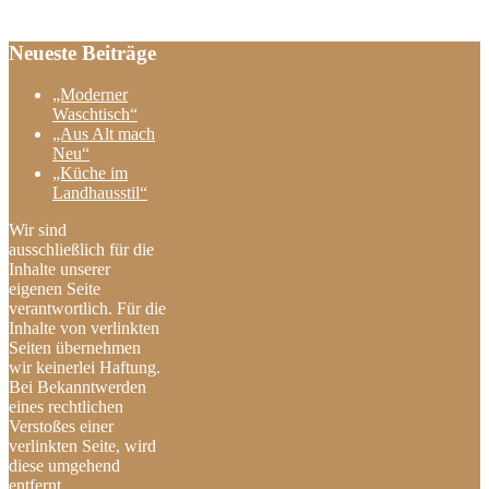
Neueste Beiträge
„Moderner
Waschtisch“
„Aus Alt mach
Neu“
„Küche im
Landhausstil“
Wir sind
ausschließlich für die
Inhalte unserer
eigenen Seite
verantwortlich. Für die
Inhalte von verlinkten
Seiten übernehmen
wir keinerlei Haftung.
Bei Bekanntwerden
eines rechtlichen
Verstoßes einer
verlinkten Seite, wird
diese umgehend
entfernt.